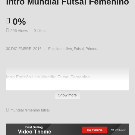
Intro Mundial Futsal Femenino
0%
596 Views
0 Likes
30 DICIEMBRE, 2016
Emisiones live
Futsal
Primera
Intro Emisión Live Mundial Futsal Femenino
(Visited 596 times, 1 visits today)
Show more
mundial femenino futsal