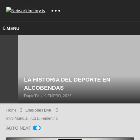
MENU
LA HISTORIA DEL DEPORTE EN
ALCOBENDAS
DuploTV
9 ENERO, 2026
Home
Emisiones Live
Intro Mundial Futsal Femenino
AUTO NEXT