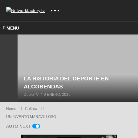
MENU
LA HISTORIA DEL DEPORTE EN
ALCOBENDAS
DuploTV
9 ENERO, 2026
Home
Cultura
UN INVENTO MARAVILLOSO
AUTO NEXT