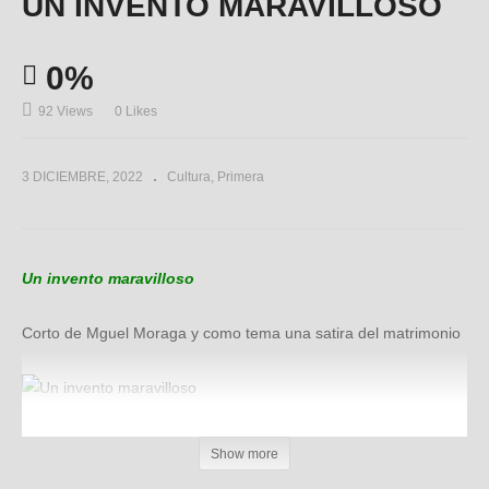
UN INVENTO MARAVILLOSO
0%
92 Views
0 Likes
3 DICIEMBRE, 2022
Cultura
Primera
Un invento maravilloso
Corto de Mguel Moraga y como tema una satira del matrimonio
(Visited 91 times, 1 visits today)
Show more