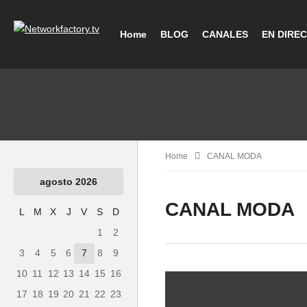
Home
BLOG
CANALES
EN DIRE
Home
CANAL MODA
agosto 2026
CANAL MODA
L
M
X
J
V
S
D
1
2
3
4
5
6
7
8
9
10
11
12
13
14
15
16
17
18
19
20
21
22
23