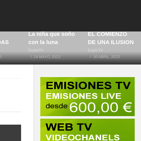
IA
RTE
La niña que soño
EL COMIENZO
DAS
con la luna
DE UNA ILUSION
DuploTV
DuploTV
6
24 MAYO, 2023
30 ABRIL, 2023