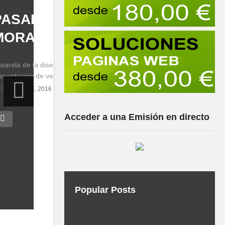
PASARELA JULIA BROX EN LA
MORALEJA
sarela de la diseñadora Julia Brox celebrada en La Moraleja (Alcobend
esentación de vestidos de madrinas y de novias.
 DICIEMBRE, 2016
Acceder a una Emisión en directo
Popular Posts