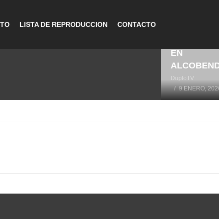
CTO
LISTA DE REPRODUCCION
CONTACTO
LA HISTOR
DEL DEPO
EN
ALCOBEN
DuploTV
9 ENERO, 202