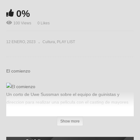
0%
100 Views
0 Likes
12 ENERO, 2023
Cultura
PLAY LIST
El comienzo
Un corto de Uwe Sussman sobre el equipo de guinistas y
direccion para realizar una pelicula con el casting de mayores
de 65 años
(Visited 100 times, 1 visits today)
Show more