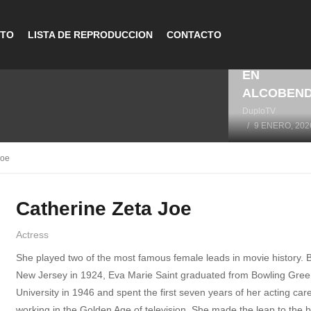
CTO
LISTA DE REPRODUCCION
CONTACTO
LA HISTOR
DEL DEPO
EN
ALCOBEN
DuploTV
9 ENERO, 202
Joe
Catherine Zeta Joe
Actress
She played two of the most famous female leads in movie history. B
New Jersey in 1924, Eva Marie Saint graduated from Bowling Gree
University in 1946 and spent the first seven years of her acting car
working in the Golden Age of television. She made the leap to the 