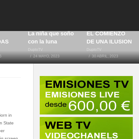
IA
RTE
La niña que soño
EL COMIENZO
DAS
con la luna
DE UNA ILUSION
DuploTV
DuploTV
6
24 MAYO, 2023
30 ABRIL, 2023
orn in
n State
eer
big screen