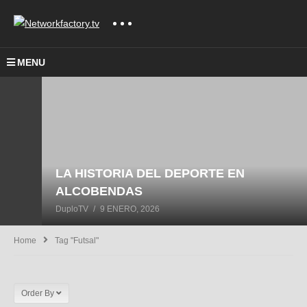
MENU
LA HISTORIA DEL DEPORTE EN
ALCOBENDAS
DuploTV
9 ENERO, 2026
Home
Tag "futsal"
Order By