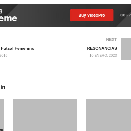
NEXT
l Futsal Femenino
RESONANCIAS
2016
10 ENERO, 2023
 in