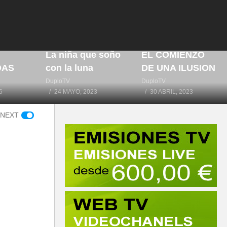
IA
RTE
La niña que soño
EL COMIENZO
DAS
con la luna
DE UNA ILUSION
DuploTV
DuploTV
6
24 MAYO, 2023
30 ABRIL, 2023
 NEXT