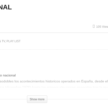
NAL
105 Vie
& TV
PLAY LIST
odobles los acontecimientos historicos operados en España, desde el
ica (diciembre 1976) hasta las primera elecciones generales tras la m
Show more
)