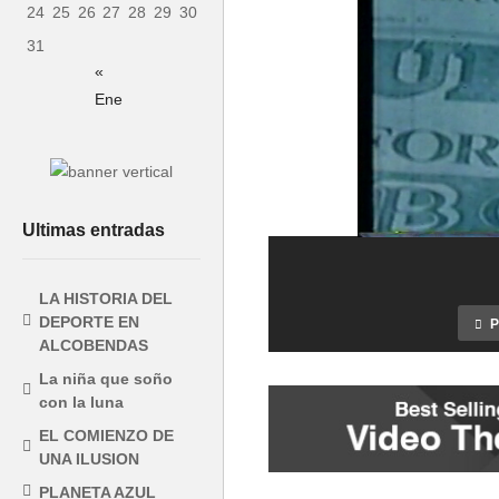
24
25
26
27
28
29
30
31
«
Ene
Ultimas entradas
LA HISTORIA DEL
DEPORTE EN
P
ALCOBENDAS
Final Copa
La niña que soño
con la luna
Spain
Futsal 2016
EL COMIENZO DE
UNA ILUSION
PLANETA AZUL