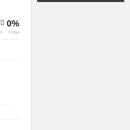
0%
ws
0 Likes
uerte de