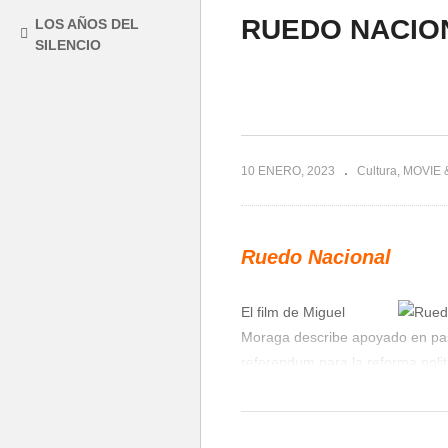
RUEDO NACIO
LOS AÑOS DEL
SILENCIO
10 ENERO, 2023
Cultura
MOVIE 
Ruedo Nacional
El film de Miguel
Moraga describe apoyado en pas
referendum para la reforma polit
Franco (junio de 1977)
(Visited 104 times, 1 visits today