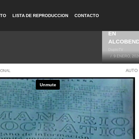
CTO
LISTA DE REPRODUCCION
CONTACTO
LA HISTOR
DEL DEPO
EN
ALCOBEN
DuploTV
9 ENERO, 202
AUTO
IONAL