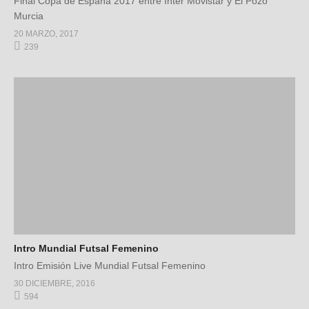
Final Copa de España 2017 entre Inter Movistar y El Pozo
Murcia
20 MARZO, 2017
239
Intro Mundial Futsal Femenino
Intro Emisión Live Mundial Futsal Femenino
30 DICIEMBRE, 2016
594