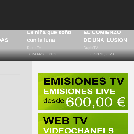
IA
RTE
La niña que soño
EL COMIENZO
DAS
con la luna
DE UNA ILUSION
DuploTV
DuploTV
6
24 MAYO, 2023
30 ABRIL, 2023