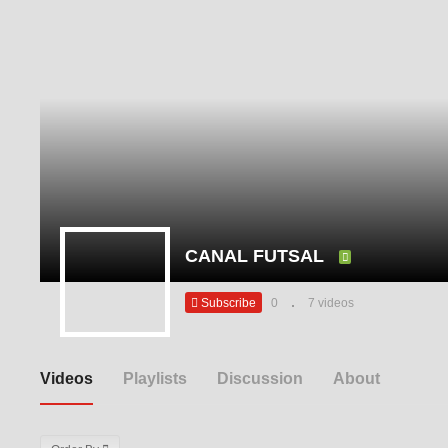
CANAL FUTSAL
Subscribe
0
7 videos
Videos
Playlists
Discussion
About