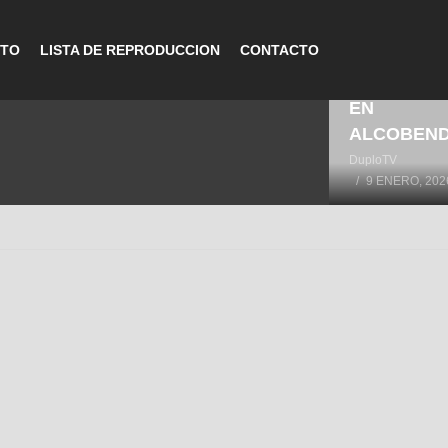
CTO
LISTA DE REPRODUCCION
CONTACTO
LA HISTOR
DEL DEPO
EN
ALCOBEN
DuploTV
9 ENERO, 202