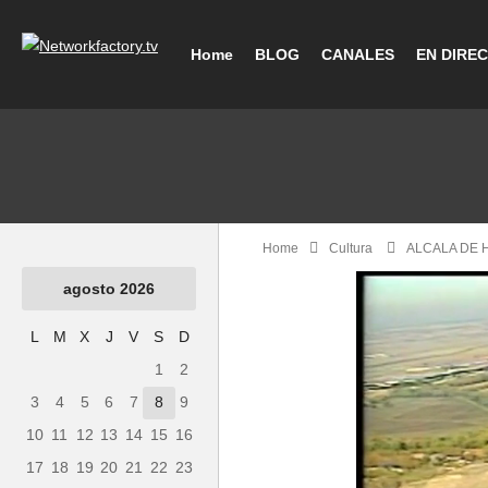
Home
BLOG
CANALES
EN DIRE
Home
Cultura
ALCALA DE 
agosto 2026
L
M
X
J
V
S
D
1
2
3
4
5
6
7
8
9
10
11
12
13
14
15
16
17
18
19
20
21
22
23