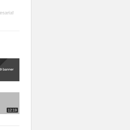
esarial
12:19