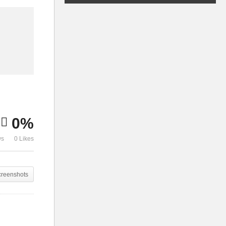
0%
ws
0 Likes
creenshots