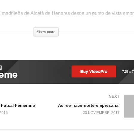
 madrileña de Alcalá de Henares desde un punto de vista empr
)
Show more
NEXT
l Futsal Femenino
Asi-se-hace-norte-empresarial
2016
23 NOVIEMBRE, 2017