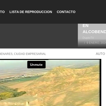
CTO
LISTA DE REPRODUCCION
CONTACTO
LA HISTOR
DEL DEPO
EN
ALCOBEN
DuploTV
9 ENERO, 202
AUTO
HENARES, CIUDAD EMPRESARIAL