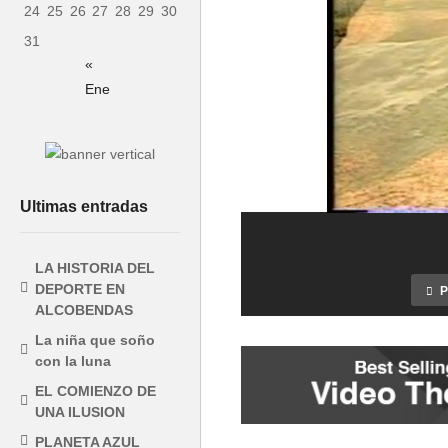
24
25
26
27
28
29
30
31
«
Ene
Ultimas entradas
LA HISTORIA DEL
DEPORTE EN
P
ALCOBENDAS
Final Copa
La niña que soño
con la luna
Spain
Futsal 2016
EL COMIENZO DE
UNA ILUSION
PLANETA AZUL