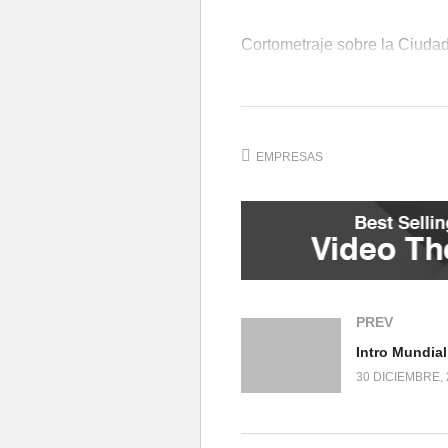
Cortometraje sobre la Ciudad
(Visited 365 times, 1 visits today
EMPRESAS
PREV
Intro Mundia
30 DICIEMBRE, 