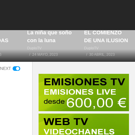
IA
RTE
La niña que soño
EL COMIENZO
DAS
con la luna
DE UNA ILUSION
DuploTV
DuploTV
6
24 MAYO, 2023
30 ABRIL, 2023
 NEXT